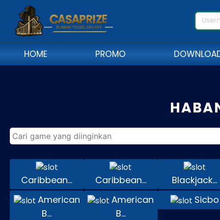
HOME
PROMO
DOWNLOAD
HABAN
Caribbean...
Caribbean...
Blackjack...
American
American
Sicbo
B...
B...