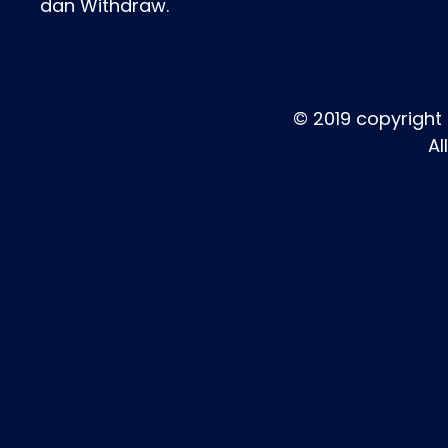
dan Withdraw.
© 2019 copyright
Al