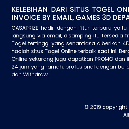
KELEBIHAN DARI SITUS TOGEL ONL
INVOICE BY EMAIL, GAMES 3D DEP
CASAPRIZE hadir dengan fitur terbaru yait
langsung via email, disamping itu tersedia 
Togel tertinggi yang senantiasa diberikan 4
hadiah situs Togel Online terbaik saat ini. 
Online sekarang juga dapatkan PROMO dan ik
24 jam yang ramah, profesional dengan ber
dan Withdraw.
© 2019 copyright
Al