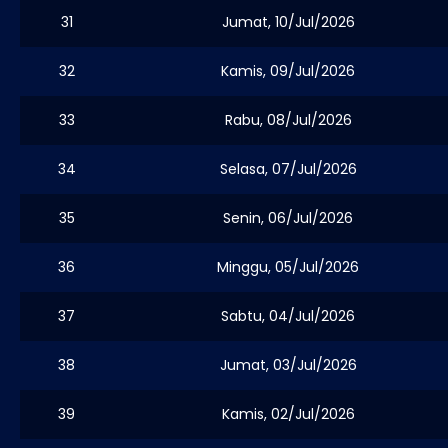
31
Jumat, 10/Jul/2026
32
Kamis, 09/Jul/2026
33
Rabu, 08/Jul/2026
34
Selasa, 07/Jul/2026
35
Senin, 06/Jul/2026
36
Minggu, 05/Jul/2026
37
Sabtu, 04/Jul/2026
38
Jumat, 03/Jul/2026
39
Kamis, 02/Jul/2026