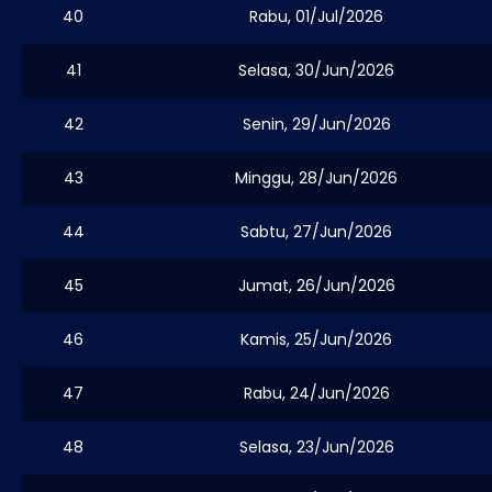
40
Rabu, 01/Jul/2026
41
Selasa, 30/Jun/2026
42
Senin, 29/Jun/2026
43
Minggu, 28/Jun/2026
44
Sabtu, 27/Jun/2026
45
Jumat, 26/Jun/2026
46
Kamis, 25/Jun/2026
47
Rabu, 24/Jun/2026
48
Selasa, 23/Jun/2026