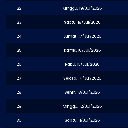
22
Minggu, 19/Jul/2026
23
Sabtu, 18/Jul/2026
24
Jumat, 17/Jul/2026
25
Kamis, 16/Jul/2026
26
Rabu, 15/Jul/2026
27
Selasa, 14/Jul/2026
28
Senin, 13/Jul/2026
29
Minggu, 12/Jul/2026
30
Sabtu, 11/Jul/2026