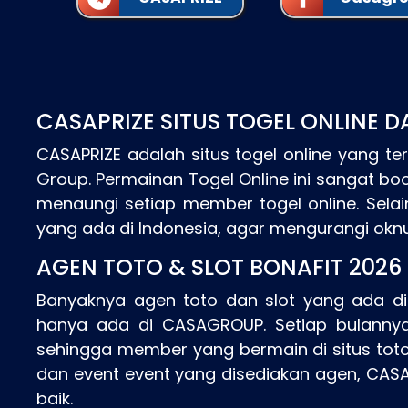
CASAPRIZE SITUS TOGEL ONLINE 
CASAPRIZE adalah situs togel online yang 
Group. Permainan Togel Online ini sangat boo
menaungi setiap member togel online. Selai
yang ada di Indonesia, agar mengurangi okn
AGEN TOTO & SLOT BONAFIT 2026
Banyaknya agen toto dan slot yang ada di 
hanya ada di CASAGROUP. Setiap bulanny
sehingga member yang bermain di situs toto 
dan event event yang disediakan agen, CAS
baik.