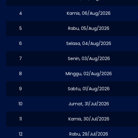
4
Kamis, 06/Aug/2026
5
Rabu, 05/Aug/2026
6
Selasa, 04/Aug/2026
7
Senin, 03/Aug/2026
8
Minggu, 02/Aug/2026
9
Sabtu, 01/Aug/2026
10
Jumat, 31/Jul/2026
11
Kamis, 30/Jul/2026
12
Rabu, 29/Jul/2026