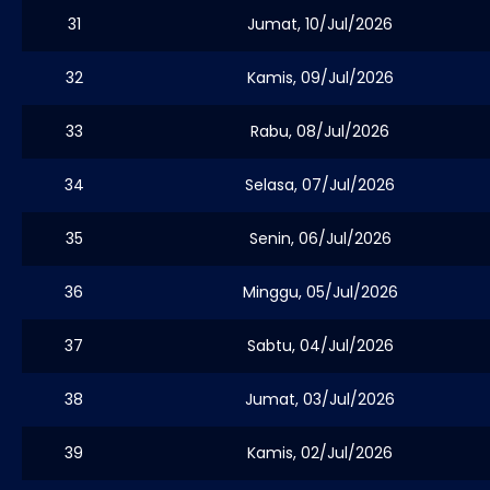
31
Jumat, 10/Jul/2026
32
Kamis, 09/Jul/2026
33
Rabu, 08/Jul/2026
34
Selasa, 07/Jul/2026
35
Senin, 06/Jul/2026
36
Minggu, 05/Jul/2026
37
Sabtu, 04/Jul/2026
38
Jumat, 03/Jul/2026
39
Kamis, 02/Jul/2026