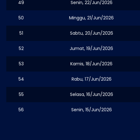
49
Senin, 22/Jun/2026
50
Minggu, 21/Jun/2026
51
Sabtu, 20/Jun/2026
52
Jumat, 19/Jun/2026
53
Kamis, 18/Jun/2026
54
Rabu, 17/Jun/2026
55
Selasa, 16/Jun/2026
56
Senin, 15/Jun/2026