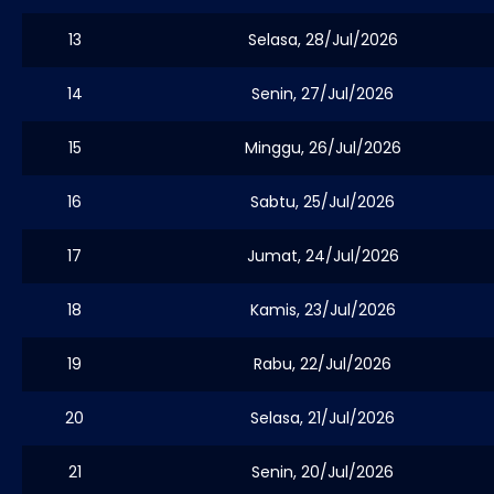
13
Selasa, 28/Jul/2026
14
Senin, 27/Jul/2026
15
Minggu, 26/Jul/2026
16
Sabtu, 25/Jul/2026
17
Jumat, 24/Jul/2026
18
Kamis, 23/Jul/2026
19
Rabu, 22/Jul/2026
20
Selasa, 21/Jul/2026
21
Senin, 20/Jul/2026