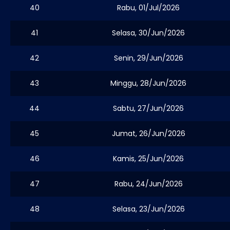
40
Rabu, 01/Jul/2026
41
Selasa, 30/Jun/2026
42
Senin, 29/Jun/2026
43
Minggu, 28/Jun/2026
44
Sabtu, 27/Jun/2026
45
Jumat, 26/Jun/2026
46
Kamis, 25/Jun/2026
47
Rabu, 24/Jun/2026
48
Selasa, 23/Jun/2026