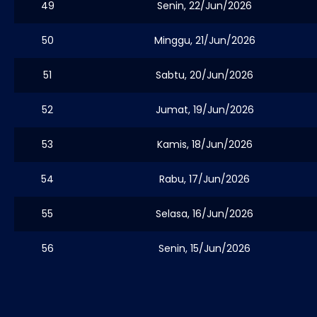
49
Senin, 22/Jun/2026
50
Minggu, 21/Jun/2026
51
Sabtu, 20/Jun/2026
52
Jumat, 19/Jun/2026
53
Kamis, 18/Jun/2026
54
Rabu, 17/Jun/2026
55
Selasa, 16/Jun/2026
56
Senin, 15/Jun/2026