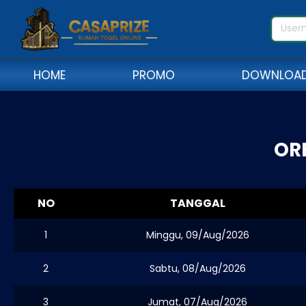
HOME
PROMO
DOWNLOAD
OR
NO
TANGGAL
1
Minggu, 09/Aug/2026
2
Sabtu, 08/Aug/2026
3
Jumat, 07/Aug/2026