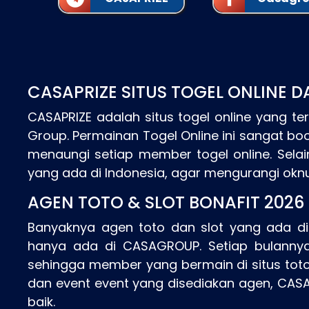
CASAPRIZE SITUS TOGEL ONLINE 
CASAPRIZE adalah situs togel online yang 
Group. Permainan Togel Online ini sangat boo
menaungi setiap member togel online. Selai
yang ada di Indonesia, agar mengurangi okn
AGEN TOTO & SLOT BONAFIT 2026
Banyaknya agen toto dan slot yang ada di 
hanya ada di CASAGROUP. Setiap bulanny
sehingga member yang bermain di situs toto 
dan event event yang disediakan agen, CAS
baik.