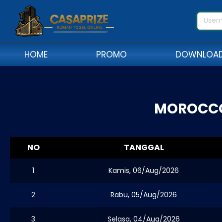
HOME
PROMO
DOWNLOAD
MOROCCO
NO
TANGGAL
1
Kamis, 06/Aug/2026
2
Rabu, 05/Aug/2026
3
Selasa, 04/Aug/2026