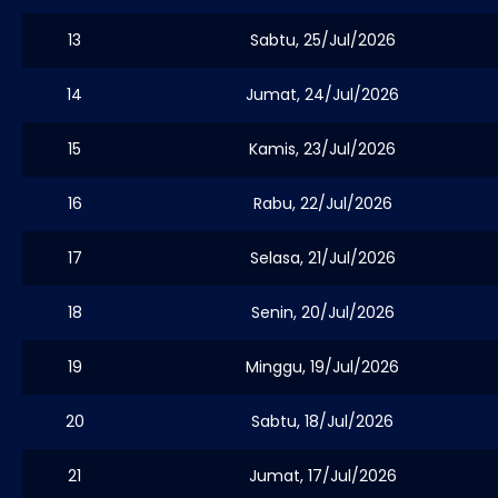
13
Sabtu, 25/Jul/2026
14
Jumat, 24/Jul/2026
15
Kamis, 23/Jul/2026
16
Rabu, 22/Jul/2026
17
Selasa, 21/Jul/2026
18
Senin, 20/Jul/2026
19
Minggu, 19/Jul/2026
20
Sabtu, 18/Jul/2026
21
Jumat, 17/Jul/2026