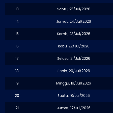
13
Sabtu, 25/Jul/2026
14
Jumat, 24/Jul/2026
15
Kamis, 23/Jul/2026
16
Rabu, 22/Jul/2026
17
Selasa, 21/Jul/2026
18
Senin, 20/Jul/2026
19
Minggu, 19/Jul/2026
20
Sabtu, 18/Jul/2026
21
Jumat, 17/Jul/2026