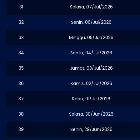
31
Selasa, 07/Jul/2026
32
Senin, 06/Jul/2026
33
Minggu, 05/Jul/2026
34
Sabtu, 04/Jul/2026
35
Jumat, 03/Jul/2026
36
Kamis, 02/Jul/2026
37
Rabu, 01/Jul/2026
38
Selasa, 30/Jun/2026
39
Senin, 29/Jun/2026