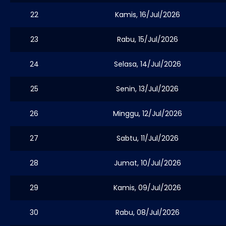
22
Kamis, 16/Jul/2026
23
Rabu, 15/Jul/2026
24
Selasa, 14/Jul/2026
25
Senin, 13/Jul/2026
26
Minggu, 12/Jul/2026
27
Sabtu, 11/Jul/2026
28
Jumat, 10/Jul/2026
29
Kamis, 09/Jul/2026
30
Rabu, 08/Jul/2026