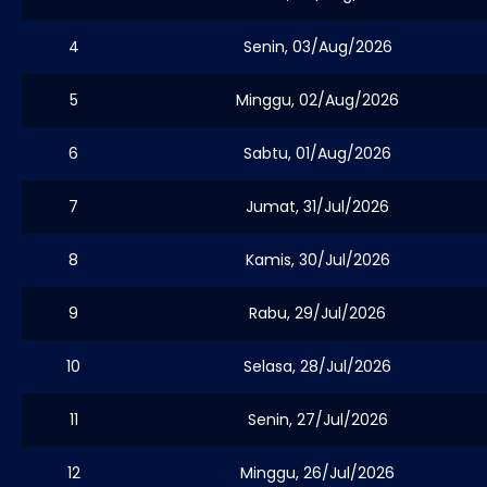
4
Senin, 03/Aug/2026
5
Minggu, 02/Aug/2026
6
Sabtu, 01/Aug/2026
7
Jumat, 31/Jul/2026
8
Kamis, 30/Jul/2026
9
Rabu, 29/Jul/2026
10
Selasa, 28/Jul/2026
11
Senin, 27/Jul/2026
12
Minggu, 26/Jul/2026