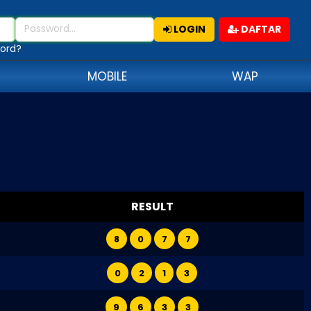
LOGIN
DAFTAR
ord?
MOBILE
WAP
RESULT
8
0
7
7
0
2
1
3
9
6
3
3