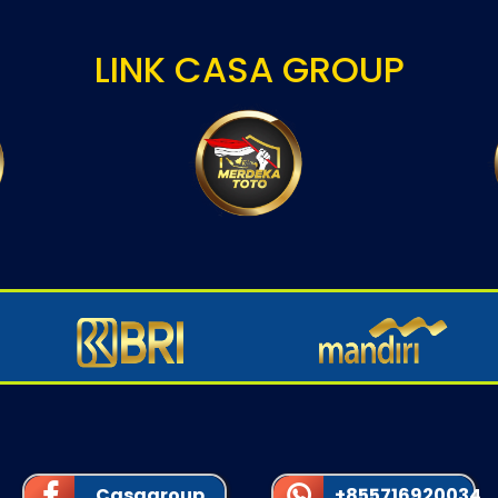
LINK CASA GROUP
Casagroup
+855716920034