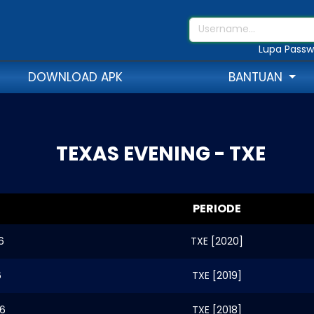
Lupa Passw
DOWNLOAD APK
BANTUAN
TEXAS EVENING - TXE
PERIODE
6
TXE [2020]
6
TXE [2019]
6
TXE [2018]