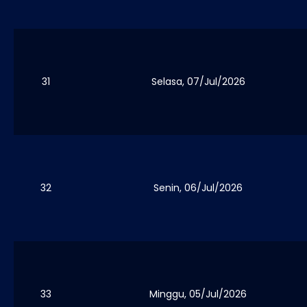
31
Selasa, 07/Jul/2026
32
Senin, 06/Jul/2026
33
Minggu, 05/Jul/2026