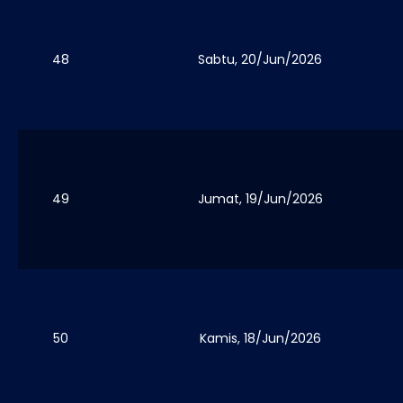
48
Sabtu, 20/Jun/2026
49
Jumat, 19/Jun/2026
50
Kamis, 18/Jun/2026