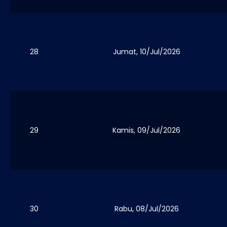
28
Jumat, 10/Jul/2026
29
Kamis, 09/Jul/2026
30
Rabu, 08/Jul/2026