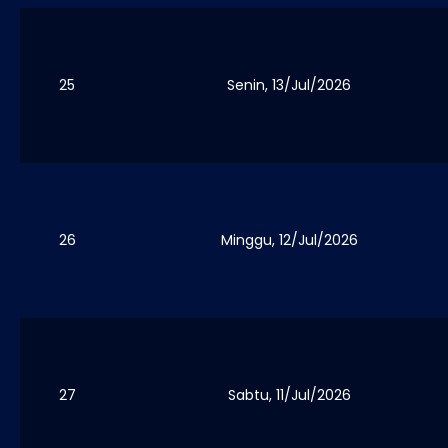
25
Senin, 13/Jul/2026
26
Minggu, 12/Jul/2026
27
Sabtu, 11/Jul/2026