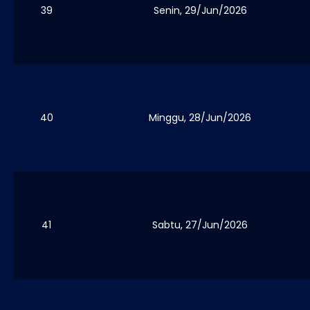
39
Senin, 29/Jun/2026
40
Minggu, 28/Jun/2026
41
Sabtu, 27/Jun/2026