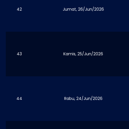
42
Jumat, 26/Jun/2026
43
Kamis, 25/Jun/2026
44
Rabu, 24/Jun/2026