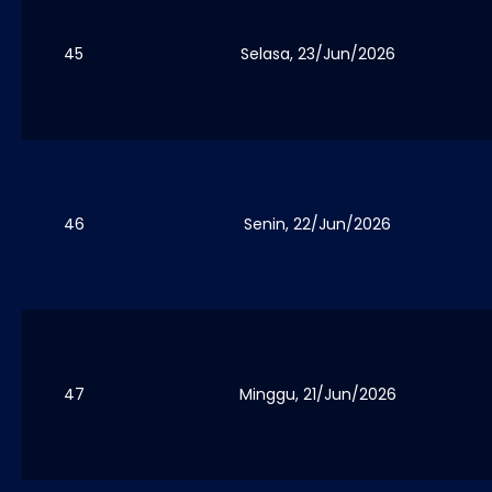
45
Selasa, 23/Jun/2026
46
Senin, 22/Jun/2026
47
Minggu, 21/Jun/2026